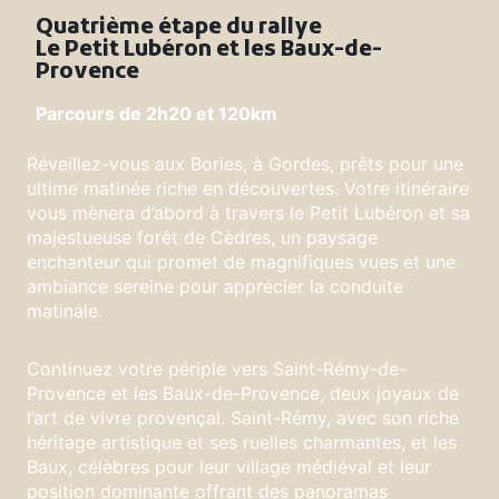
Quatrième étape du rallye
Le Petit Lubéron et les Baux-de-
Provence
Parcours de 2h20 et 120km
Réveillez-vous aux Bories, à Gordes, prêts pour une
ultime matinée riche en découvertes. Votre itinéraire
vous mènera d’abord à travers le Petit Lubéron et sa
majestueuse forêt de Cèdres, un paysage
enchanteur qui promet de magnifiques vues et une
ambiance sereine pour apprécier la conduite
matinale.
Continuez votre périple vers Saint-Rémy-de-
Provence et les Baux-de-Provence, deux joyaux de
l’art de vivre provençal. Saint-Rémy, avec son riche
héritage artistique et ses ruelles charmantes, et les
Baux, célèbres pour leur village médiéval et leur
position dominante offrant des panoramas