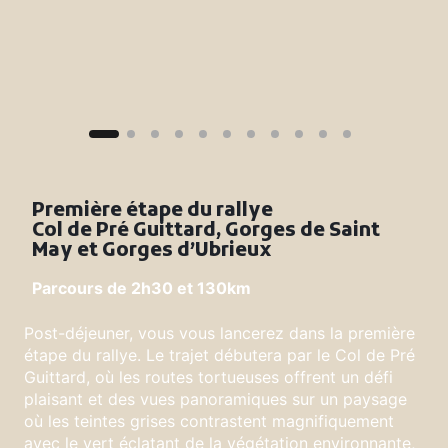
Première étape du rallye
Col de Pré Guittard, Gorges de Saint
May et Gorges d’Ubrieux
Parcours de 2h30 et 130km
Post-déjeuner, vous vous lancerez dans la première
étape du rallye. Le trajet débutera par le Col de Pré
Guittard, où les routes tortueuses offrent un défi
plaisant et des vues panoramiques sur un paysage
où les teintes grises contrastent magnifiquement
avec le vert éclatant de la végétation environnante,