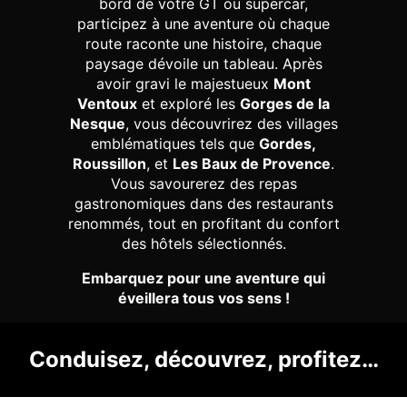
bord de votre GT ou supercar,
menu
menu
menu
menu
menu
participez à une aventure où chaque
route raconte une histoire, chaque
paysage dévoile un tableau. Après
avoir gravi le majestueux
Mont
Ventoux
et exploré les
Gorges de la
Nesque
, vous découvrirez des villages
emblématiques tels que
Gordes,
Roussillon
, et
Les Baux de Provence
.
Vous savourerez des repas
gastronomiques dans des restaurants
renommés, tout en profitant du confort
des hôtels sélectionnés.
Embarquez pour une aventure qui
éveillera tous vos sens !
Conduisez, découvrez, profitez…