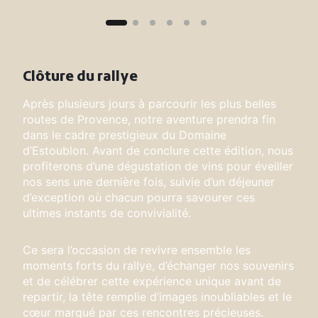
Clôture du rallye
Après plusieurs jours à parcourir les plus belles
routes de Provence, notre aventure prendra fin
dans le cadre prestigieux du Domaine
d’Estoublon. Avant de conclure cette édition, nous
profiterons d’une dégustation de vins pour éveiller
nos sens une dernière fois, suivie d’un déjeuner
d’exception où chacun pourra savourer ces
ultimes instants de convivialité.
Ce sera l’occasion de revivre ensemble les
moments forts du rallye, d’échanger nos souvenirs
et de célébrer cette expérience unique avant de
repartir, la tête remplie d’images inoubliables et le
cœur marqué par ces rencontres précieuses.