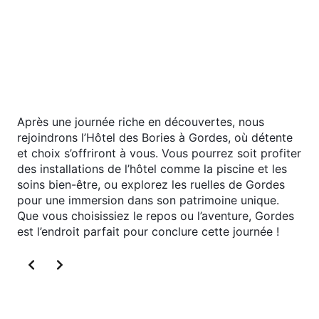
offrant des panoramas époustouflants. Ce village
est remarquable pour son architecture distincte,
caractérisée par des maisons traditionnelles en
pierre sèche qui semblent surgir de la colline elle-
même, témoignant d’un savoir-faire local préservé à
travers les siècles.
Après une journée riche en découvertes, nous
rejoindrons l’Hôtel des Bories à Gordes, où détente
et choix s’offriront à vous. Vous pourrez soit profiter
des installations de l’hôtel comme la piscine et les
soins bien-être, ou explorez les ruelles de Gordes
pour une immersion dans son patrimoine unique.
Que vous choisissiez le repos ou l’aventure, Gordes
est l’endroit parfait pour conclure cette journée !