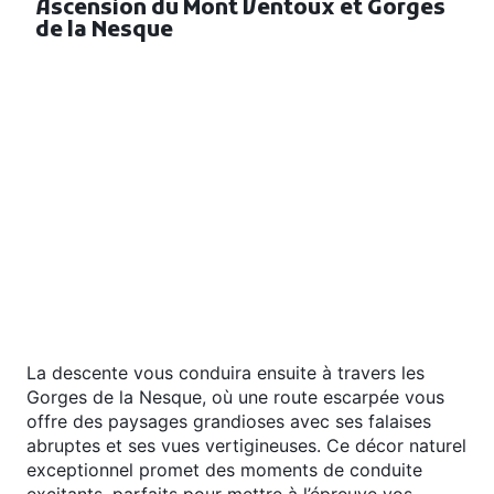
Ascension du Mont Ventoux et Gorges
de la Nesque
Rechercher
Parcours de 2h40 et 120km
:
Lancez-vous dans une journée pleine de frissons en
gravissant les pentes du Mont Ventoux, connu sous
le nom de « Géant de Provence ». Cette route
mythique, prisée par les cyclistes du monde entier,
vous offre des vues spectaculaires qui se dévoilent
à chaque tournant. En atteignant le sommet à 1912
mètres, vous serez récompensés par un panorama
époustouflant sur toute la Provence, ainsi qu’une vue
sur les Alpes.
La descente vous conduira ensuite à travers les
Gorges de la Nesque, où une route escarpée vous
offre des paysages grandioses avec ses falaises
abruptes et ses vues vertigineuses. Ce décor naturel
exceptionnel promet des moments de conduite
excitants, parfaits pour mettre à l’épreuve vos