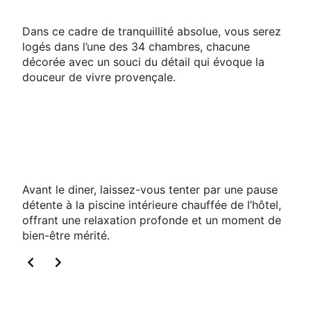
Dans ce cadre de tranquillité absolue, vous serez
logés dans l’une des 34 chambres, chacune
décorée avec un souci du détail qui évoque la
douceur de vivre provençale.
Vous terminerez votre journée par un dîner au
restaurant gastronomique de l’hôtel, où les
saveurs locales sont sublimées par le talent du
chef, le tout avec une vue magnifique sur les
montagnes du Luberon.
Avant le diner, laissez-vous tenter par une pause
détente à la piscine intérieure chauffée de l’hôtel,
offrant une relaxation profonde et un moment de
bien-être mérité.