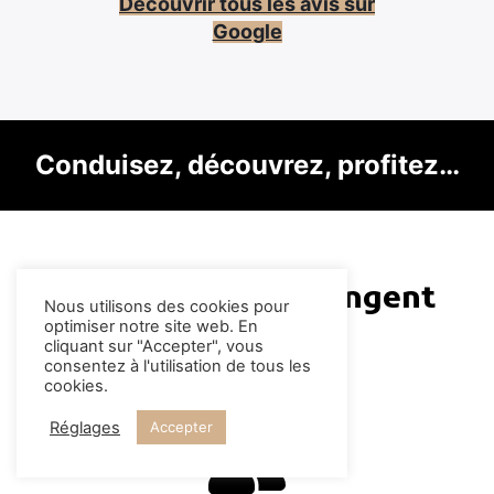
Découvrir tous les avis sur
Google
Conduisez, découvrez, profitez…
Les détails qui changent
Nous utilisons des cookies pour
tout
optimiser notre site web. En
cliquant sur "Accepter", vous
consentez à l'utilisation de tous les
cookies.
Réglages
Accepter