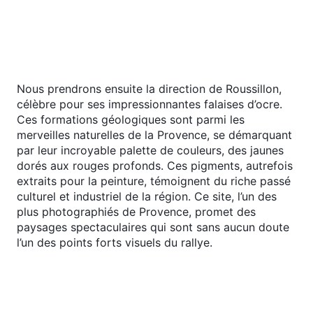
itinéraire débutera par une visite surprise,
soigneusement choisie pour son caractère unique.
Ce moment ajoutera une touche de mystère,
rendant votre expérience encore plus enrichissante.
Nous prendrons ensuite la direction de Roussillon,
célèbre pour ses impressionnantes falaises d’ocre.
Ces formations géologiques sont parmi les
merveilles naturelles de la Provence, se démarquant
par leur incroyable palette de couleurs, des jaunes
dorés aux rouges profonds. Ces pigments, autrefois
extraits pour la peinture, témoignent du riche passé
culturel et industriel de la région. Ce site, l’un des
plus photographiés de Provence, promet des
paysages spectaculaires qui sont sans aucun doute
l’un des points forts visuels du rallye.
Votre itinéraire vous mènera ensuite à Gordes,
désigné comme l’un des plus beaux villages de
France. Situé sur un éperon rocheux, Gordes
surplombe majestueusement la vallée du Luberon,