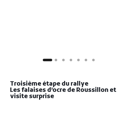
Troisième étape du rallye
Les falaises d’ocre de Roussillon et
visite surprise
Parcours de 1h30 et 75km
Après un déjeuner mémorable à La Table du
Ventoux, préparez-vous à vivre une après-midi
pleine de surprises et de découvertes. Votre