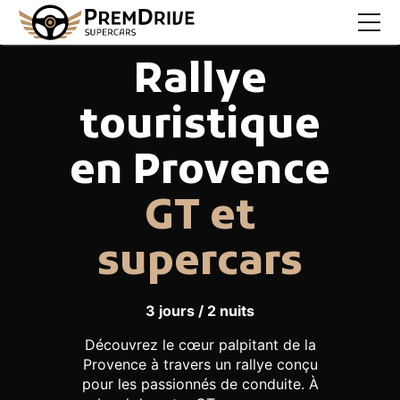
Rallye
Rallyes supercars
Rallyes collection
touristique
Raids off-road
en Provence
A propos
GT et
Philosophie
supercars
Presse
CONTACT
3 jours / 2 nuits
Découvrez le cœur palpitant de la
Provence à travers un rallye conçu
Élément
Élément
Élément
Élément
Élément
pour les passionnés de conduite. À
de
de
de
de
de