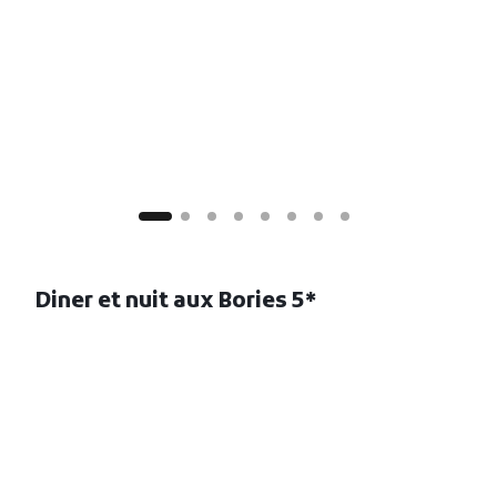
Diner et nuit aux Bories
5*
Votre soirée se déroulera aux Bories & SPA, un
sanctuaire de luxe niché dans le village
pittoresque de Gordes, au cœur du Luberon. Cet
hôtel cinq étoiles, situé dans un domaine de 8
hectares peuplé d’oliviers et de cyprès, représente
un refuge idéal pour se reposer après une journée
riche en découvertes.