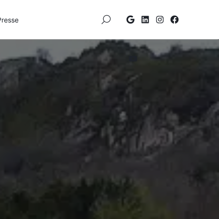
×
Presse
Élément
Élément
Élément
Élément
de
de
de
de
menu
menu
menu
menu
Élément
de
menu