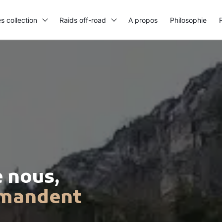
es collection
Raids off-road
A propos
Philosophie
e nous,
mmandent