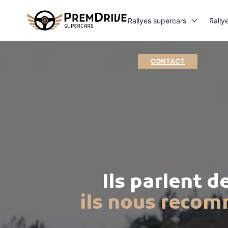
Rallyes supercars
Rally
CONTACT
Rechercher
:
Ils parlent d
ils nous reco