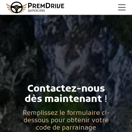
Rallyes supercars
Rallyes collection
Raids off-road
A propos
Philosophie
Presse
Contactez-nous
dès maintenant
!
CONTACT
Remplissez le formulaire ci-
dessous pour obtenir votre
Élément
Élément
Élément
Élément
Élément
code de parrainage
de
de
de
de
de